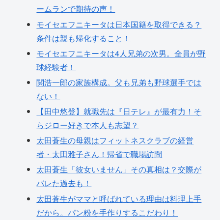
ームランで期待の声！
モイセエフニキータは日本国籍を取得できる？
条件は親も帰化すること！
モイセエフニキータは4人兄弟の次男。全員が野
球経験者！
関浩一郎の家族構成。父も兄弟も野球選手では
ない！
【田中悠登】就職先は『日テレ』が最有力！そ
らジロー好きで本人も志望？
太田蒼生の母親はフィットネスクラブの経営
者・太田雅子さん！帰省で職場訪問
太田蒼生「彼女いません」その真相は？交際が
バレた過去も！
太田蒼生がママと呼ばれている理由は料理上手
だから。パン粉を手作りするこだわり！