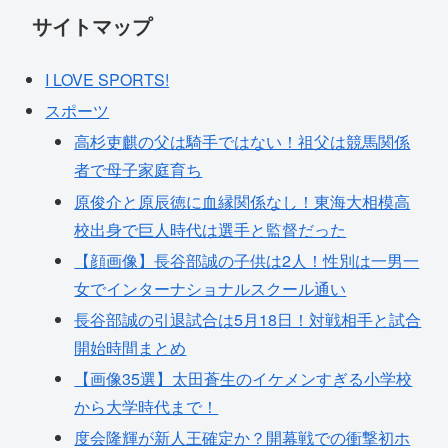
サイトマップ
I LOVE SPORTS!
スポーツ
高杉吏麒の父は騎手ではない！祖父は競馬関係
者で母子家庭育ち
原俊介と原辰徳に血縁関係なし！東海大相模高
校出身で巨人時代は選手と監督だった
【顔画像】長谷部誠の子供は2人！性別は一男一
女でインターナショナルスクール通い
長谷部誠の引退試合は5月18日！対戦相手と試合
開始時間まとめ
【画像35選】太田蒼生のイケメンすぎる小学校
から大学時代まで！
度会隆輝が新人王確定か？開幕戦での衝撃初ホ