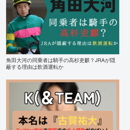
角田大河の同乗者は騎手の高杉吏麒？JRAが隠
蔽する理由は飲酒運転か