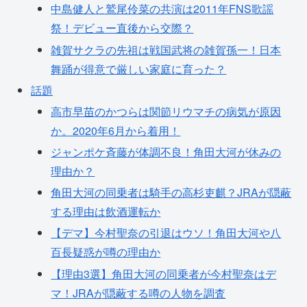
中島健人と鷲尾伶菜の共演は2011年FNS歌謡
祭！デビュー直後から交際？
雑賀サクラの先祖は戦国武将の雑賀孫一！日本
舞踊が得意で厳しい家庭に育った？
話題
高市早苗のかつらは関節リウマチの病気が原因
か。2020年6月から着用！
ジャンポケ斉藤が体調不良！角田大河が休みの
理由か？
角田大河の同乗者は騎手の高杉吏麒？JRAが隠蔽
する理由は飲酒運転か
【デマ】今村聖奈の引退はウソ！角田大河や八
百長疑惑が噂の理由か
【理由3選】角田大河の同乗者が今村聖奈はデ
マ！JRAが隠蔽する噂の人物を調査