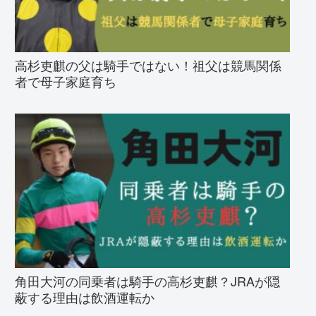
高杉吏麒の父は騎手ではない！祖父は競馬関係
者で母子家庭育ち
角田大河の同乗者は騎手の高杉吏麒？JRAが隠
蔽する理由は飲酒運転か