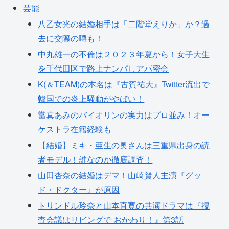
芸能
八乙女光の結婚相手は「二階堂えりか」か？過
去に交際の噂も！
中丸雄一の不倫は２０２３年夏から！女子大生
を千代田区で路上ナンパしアパ密会
K(＆TEAM)の本名は『古賀祐大』Twitter流出で
韓国での炎上騒動がやばい！
當真あみのバイオリンの実力はプロ並み！オー
ケストラ在籍経験も
【結婚】ミキ・亜生の奥さんは三重県出身の読
者モデル！誰なのか徹底調査！
山田杏奈の結婚はデマ！山崎賢人主演『グッ
ド・ドクター』が原因
トリンドル玲奈と山本直寛の共演ドラマは『捜
査会議はリビングで おかわり！』第3話